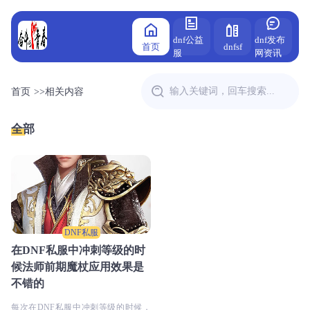
dnf公益
dnf发布
首页
dnfsf
服
网资讯
首页
>>
相关内容
全部
DNF私服
在DNF私服中冲刺等级的时
候法师前期魔杖应用效果是
不错的
每次在DNF私服中冲刺等级的时候，