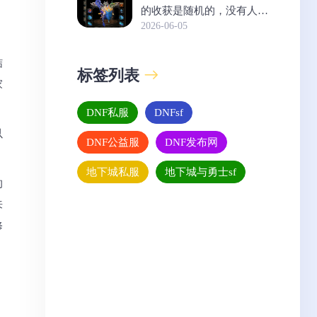
的收获是随机的，没有人能
够预测可以分解什么
2026-06-05
结
标签列表
家
DNF私服
DNFsf
以
DNF公益服
DNF发布网
地下城私服
地下城与勇士sf
的
来
修