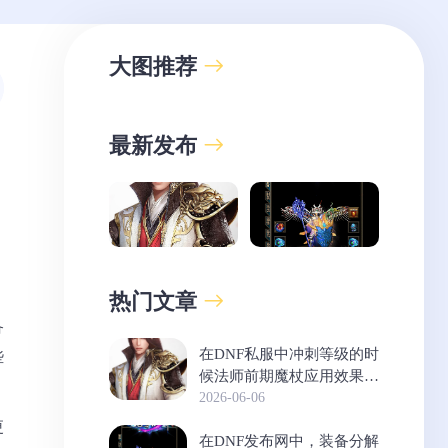
大图推荐
最新发布
热门文章
备
在DNF私服中冲刺等级的时
些
候法师前期魔杖应用效果是
不错的
2026-06-06
更
在DNF发布网中，装备分解